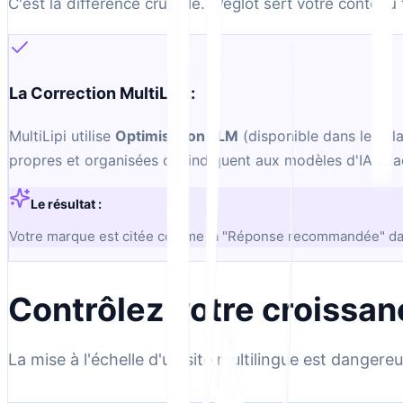
C'est la différence cruciale. Weglot sert votre conten
La Correction MultiLipi :
MultiLipi utilise
Optimisation LLM
(disponible dans les pl
propres et organisées qui indiquent aux modèles d'IA exa
Le résultat :
Votre marque est citée comme la "Réponse recommandée" dans 
Contrôlez votre croissan
La mise à l'échelle d'un site multilingue est dangere