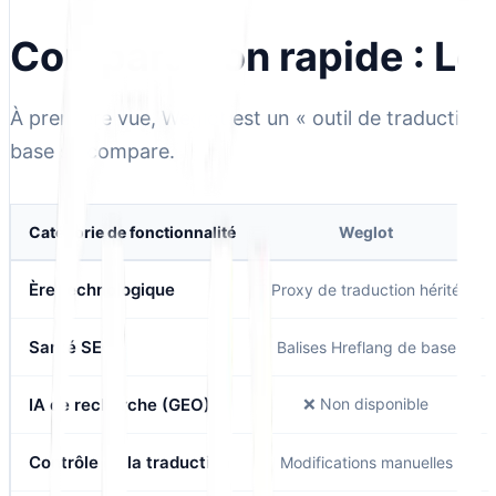
Comparaison rapide : Le
À première vue, Weglot est un « outil de traduction 
base se compare.
Catégorie de fonctionnalité
Weglot
Ère technologique
Proxy de traduction hérité
Santé SEO
Balises Hreflang de base
IA de recherche (GEO)
❌ Non disponible
Contrôle de la traduction
Modifications manuelles