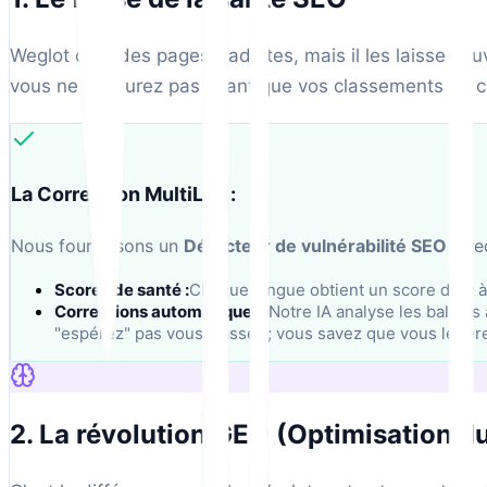
Weglot crée des pages traduites, mais il les laisse s
vous ne le saurez pas avant que vos classements ne c
La Correction MultiLipi :
Nous fournissons un
Détecteur de vulnérabilité SEO
dire
Scores de santé :
Chaque langue obtient un score de 0 à
Corrections automatiques :
Notre IA analyse les balises 
"espérez" pas vous classer ; vous savez que vous le fer
2. La révolution GEO (Optimisation d