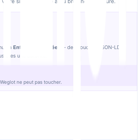
votre site ressemble à du bruit non structuré.
enu en
Entités de données
— des couches JSON-LD
s êtes une autorité.
 Weglot ne peut pas toucher.