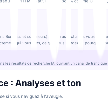
u traduit en "HTML plat". Pour un bot IA comme ChatGPT, 
ans Business et supérieurs). Nous restructurons votre cont
ctement qui vous êtes, ce que vous vendez et pourquoi vou
les résultats de recherche IA, ouvrant un canal de trafic que
ce : Analyses et ton
use si vous naviguez à l'aveugle.