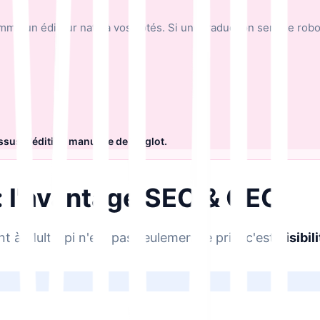
omme un éditeur natif à vos côtés. Si une traduction semble robo
essus d'édition manuelle de Weglot.
 : l'avantage SEO & GEO
t à MultiLipi n'est pas seulement le prix, c'est
visibil