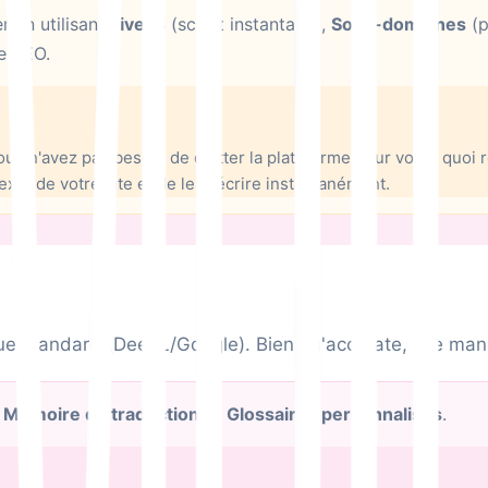
 en utilisant
LiveJS
(script instantané),
Sous-domaines
(p
e SEO.
s n'avez pas besoin de quitter la plateforme pour voir à quoi 
xte de votre site et de le réécrire instantanément.
que standard (DeepL/Google). Bien qu'accurate, elle ma
c
Mémoire de traduction
et
Glossaires personnalisés
.