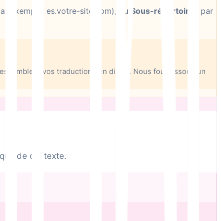
ar exemple, es.votre-site.com), ou
Sous-répertoires
par
ressemblent vos traductions en direct. Nous fournissons un
nque de contexte.