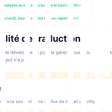
Analyses au niveau de la page et suivi du ROI ✅
LiveJS, Sous-domaine & Sous-répertoire ✅
ualité de traduction
uipe de développeurs pour le gérer. Nous avons conçu M
Weglot n'a pas.
e
ous force souvent dans un flux de travail spécifique.