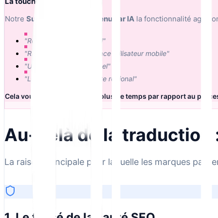
La touche « humaine » :
Notre
Suggestions de contenu par IA
la fonctionnalité agit c
"Rendre ceci plus amical"
"Raccourcir pour l'interface utilisateur mobile"
"Utiliser un ton plus formel"
"Localiser pour le dialecte régional"
Cela vous fait gagner 10 fois plus de temps par rapport au proc
Au-delà de la traduction
La raison principale pour laquelle les marques passen
1. Le fossé de la santé SEO