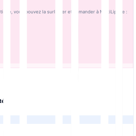
tique, vous pouvez la surligner et demander à MultiLipi de :
ité
.