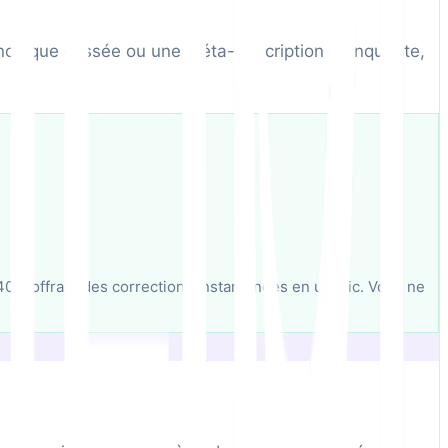
e canonique cassée ou une méta-description manquante,
 404, offrant des corrections instantanées en un clic. Vous ne