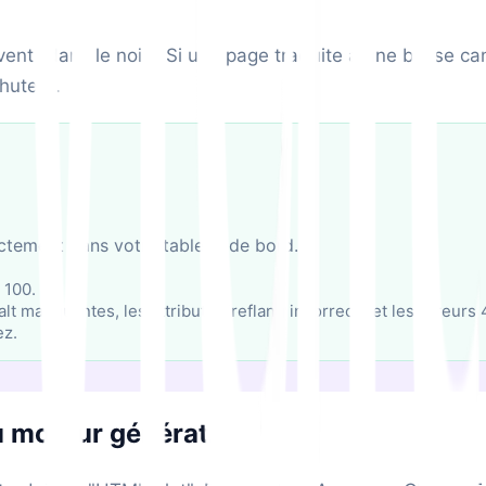
ouvent "dans le noir". Si une page traduite a une balis
hutent.
ctement dans votre tableau de bord.
 100.
alt manquantes, les attributs Hreflang incorrects et les erreurs
ez.
u moteur génératif)