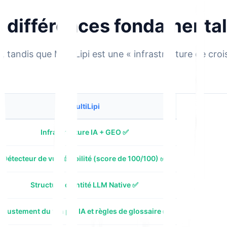
s différences fondamenta
», tandis que MultiLipi est une « infrastructure de c
MultiLipi
Infrastructure IA + GEO ✅
Détecteur de vulnérabilité (score de 100/100) ✅
Structure d'Entité LLM Native ✅
Ajustement du ton par IA et règles de glossaire ✅