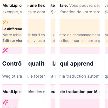
MultiLipi offre une flexibilité totale.
Vous pouvez déployer
exemple, votresite.com/es/) en fonction de votre stratégi
La différence :
Notre tableau de bord est un « centre de commandement ». Vou
Éditeur visuel
qui vous permet de cliquer sur n'importe quel te
Contrôle qualité : IA qui apprend
Weglot s'appuie fortement sur la traduction automati
MultiLipi combine les moteurs de traduction par IA
ave