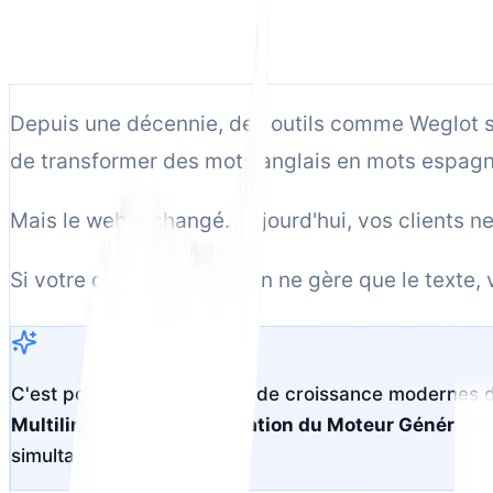
12 min de lecture
Depuis une décennie, des outils comme Weglot son
de transformer des mots anglais en mots espagno
Mais le web a changé. Aujourd'hui, vos clients n
Si votre outil de traduction ne gère que le texte,
C'est pourquoi les équipes de croissance modernes d
Multilingue
avec
Optimisation du Moteur Génératif
simultanément.