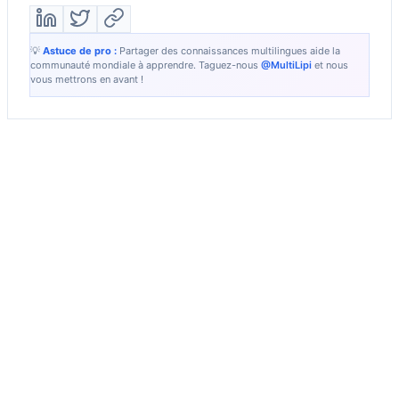
💡
Astuce de pro :
Partager des connaissances multilingues aide la
communauté mondiale à apprendre. Taguez-nous
@MultiLipi
et nous
vous mettrons en avant !