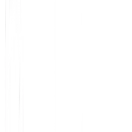
3
Revenu Mensuel Récurrent
24K $
+32%
Rapport envoyé au client
Informations mensuelles automatisées