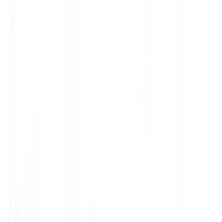
2
Client A
client-a.com
Optimisation du moteur génératif
Source de connaissances prête pour l'IA