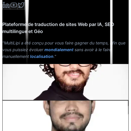
Plateforme de traduction de sites Web par IA, SEO
multilingue et Géo
"MultiLipi a été conçu pour vous faire gagner du temps, afin que
vous puissiez évoluer
mondialement
sans avoir à le faire
manuellement
localisation
."
Dewang Bhardwaj
Co-fondateur @MultiLipi
Kunal Singh Shekhawat
Co-fondateur @MultiLipi