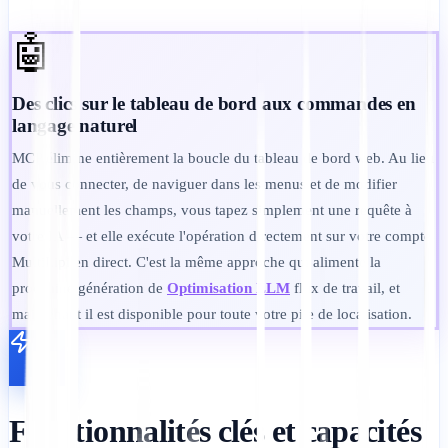
🤖
Des clics sur le tableau de bord aux commandes en
langage naturel
MCP élimine entièrement la boucle du tableau de bord web. Au lieu
de vous connecter, de naviguer dans les menus et de modifier
manuellement les champs, vous tapez simplement une requête à
votre IA — et elle exécute l'opération directement sur votre compte
MultiLipi en direct. C'est la même approche qui alimente la
prochaine génération de
Optimisation LLM
flux de travail, et
maintenant il est disponible pour toute votre pile de localisation.
Fonctionnalités clés et capacités