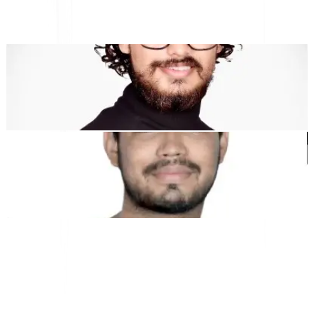
vous puissiez évoluer
mondialement
sans avoir à le faire
manuellement
localisation
."
Dewang Bhardwaj
Co-fondateur @MultiLipi
Kunal Singh Shekhawat
Co-fondateur @MultiLipi
OUTILS GRATUITS
Outil de comptage de mots
Analyseur SEO par IA
Détecteur Hreflang
Créateur de LLMS.txt