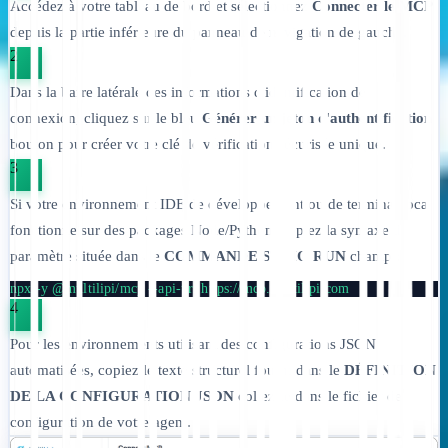
Accédez à votre tableau de bord et sélectionnez
Connecter le MCP
depuis la partie inférieure du panneau de navigation de gauche.
2
Dans la barre latérale des informations d'identification de
connexion, cliquez sur le bleu
Générer un jeton d'authentification
bouton pour créer votre clé de vérification sécurisée unique.
3
Si votre environnement IDE de développement ou de terminal local
fonctionne sur des packages Node/Python, copiez la syntaxe du
paramètre située dans le
COMMANDE STDIO RUN
champ :
npx -y @multilipi/mcp --api-url https://mcp.multilipi.com
4
Pour les environnements utilisant des configurations JSON
automatisées, copiez le texte structurel fourni dans le
DÉFINITION
DE LA CONFIGURATION JSON
collez-le dans le fichier de
configuration de votre agent.