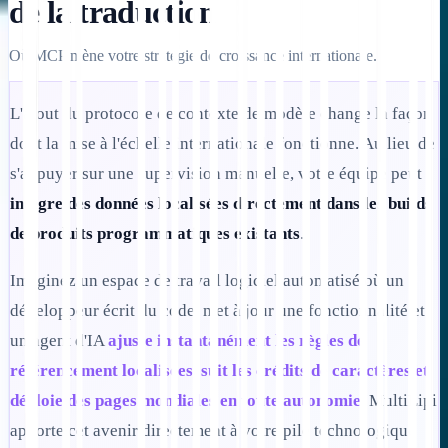
de la traduction
Où MCP mène votre stratégie de croissance internationale.
L'ajout du protocole de contexte de modèle change la façon
dont la mise à l'échelle internationale fonctionne. Au lieu de
s'appuyer sur une supervision manuelle, votre équipe peut
intègre des données localisées directement dans les builds
de produits programmatiques existants
.
Imaginez un espace de travail logiciel automatisé où un
développeur écrit du code, met à jour une fonctionnalité et
un agent d'IA
ajuste instantanément les règles de
référencement localisées, suit les crédits de caractères et
déploie des pages mondiales en toute autonomie
. MultiLipi
apporte cet avenir directement à votre pile technologique