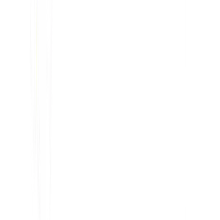
Plateforme de traduction de sites Web par IA, SEO
multilingue et Géo
"MultiLipi a été conçu pour vous faire gagner du temps, afin que