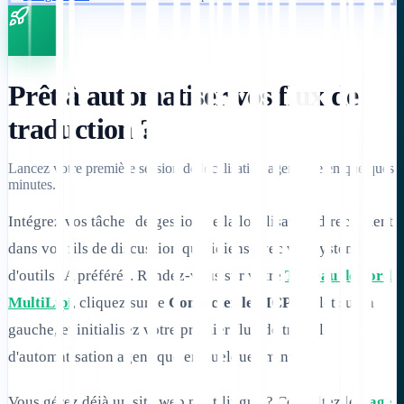
Prêt à automatiser vos flux de
traduction ?
Lancez votre première session de localisation agentique en quelques
minutes.
Intégrez vos tâches de gestion de la localisation directement
dans vos fils de discussion quotidiens avec vos systèmes
d'outils IA préférés. Rendez-vous sur votre
Tableau de bord
MultiLipi
, cliquez sur le
Connecter le MCP
onglet sur la
gauche, et initialisez votre premier flux de travail
d'automatisation agentique en quelques minutes.
Vous gérez déjà un site web multilingue ? Consultez le
Page