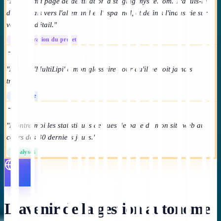
"Intègre ma page de destination à staging.mysite.com. Traduis-la
de l'anglais vers l'allemand et l'espagnol, et définis l'industrie sur
vente au détail."
Configuration du projet
→
"Ajouter 'MultiLipi' à mon glossaire pour qu'il ne soit jamais
traduit."
Glossaire
→
"Montre-moi les statistiques de vues de page de mon site web au
cours des 30 derniers jours."
Analyses
L'avenir de la gestion autonome