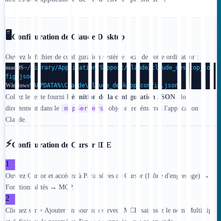
🖥️
Configuration de Claude Desktop
Ouvrez le fichier de configuration système local de votre ordinateur :
macOS
~/Library/Application Support/Claude/claude_desktop_con
fig.json
Windows
%APPDATA%\Claude\claude_desktop_config.json
Collez le texte fourni
Définition de la configuration JSON
bloc
directement dans le
mcpServers
objet et redémarrez l'application
Claude.
⚡
Configuration de Cursor IDE
1
Ouvrez Cursor et accédez à Paramètres de Cursor (Icône d'engrenage) →
Fonctionnalités → MCP.
2
Cliquez sur + Ajouter un nouveau serveur MCP, saisissez le nom MultiLipi