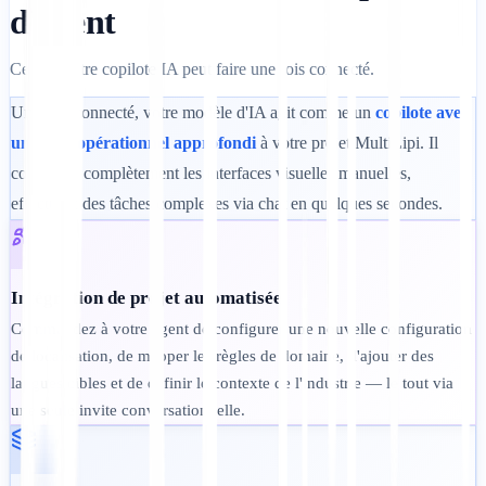
d'agent
Ce que votre copilote IA peut faire une fois connecté.
Une fois connecté, votre modèle d'IA agit comme un
copilote avec
un accès opérationnel approfondi
à votre projet MultiLipi. Il
contourne complètement les interfaces visuelles manuelles,
effectuant des tâches complexes via chat en quelques secondes.
Intégration de projet automatisée
Commandez à votre agent de configurer une nouvelle configuration
de localisation, de mapper les règles de domaine, d'ajouter des
langues cibles et de définir le contexte de l'industrie — le tout via
une seule invite conversationnelle.