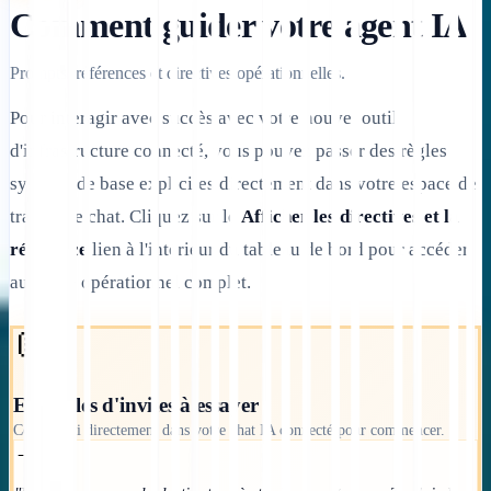
Comment guider votre agent IA
Prompts, références et directives opérationnelles.
Pour interagir avec succès avec votre nouvel outil
d'infrastructure connecté, vous pouvez passer des règles
système de base explicites directement dans votre espace de
travail de chat. Cliquez sur le
Afficher les directives et la
référence
lien à l'intérieur du tableau de bord pour accéder
au guide opérationnel complet.
💬
Exemples d'invites à essayer
Collez ceci directement dans votre chat IA connecté pour commencer.
→