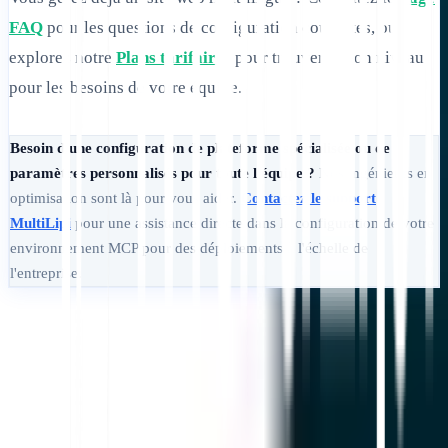
FAQ
pour les questions de configuration courantes, ou
explorez notre
Plans tarifaires
pour trouver le bon niveau
pour les besoins de votre équipe.
Besoin d'une configuration de plateforme spécialisée ou de
paramètres personnalisés pour toute l'équipe ?
Nos ingénieurs en
optimisation sont là pour vous aider.
Contactez le support
MultiLipi
pour une assistance directe dans la configuration de votre
environnement MCP pour des déploiements à l'échelle de
l'entreprise.
Commencer
Contacter le support
Dans cet article