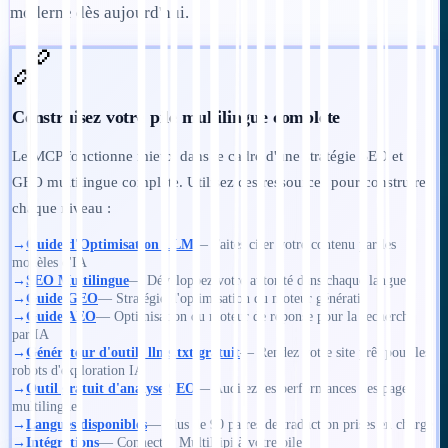
moderne dès aujourd'hui.
🔗
Construisez votre pile multilingue complète
Le MCP fonctionne mieux dans le cadre d'une stratégie SEO et
GEO multilingue complète. Utilisez ces ressources pour construire
chaque niveau :
→
Guide d'Optimisation LLM
— Faites citer votre contenu par les
modèles d'IA
→
SEO Multilingue
— Développez votre autorité dans chaque langue
→
Guide GEO
— Stratégie d'optimisation du moteur génératif
→
Guide AEO
— Optimisation du moteur de réponse pour la recherche
par IA
→
Générateur d'outils llms.txt gratuit
— Rendez votre site prêt pour les
robots d'exploration IA
→
Outil gratuit d'analyse SEO
— Auditez les performances des pages
multilingues
→
Langues disponibles
— Plus de 90 paires de traduction prises en charge
→
Intégrations
— Connectez MultiLipi à votre pile