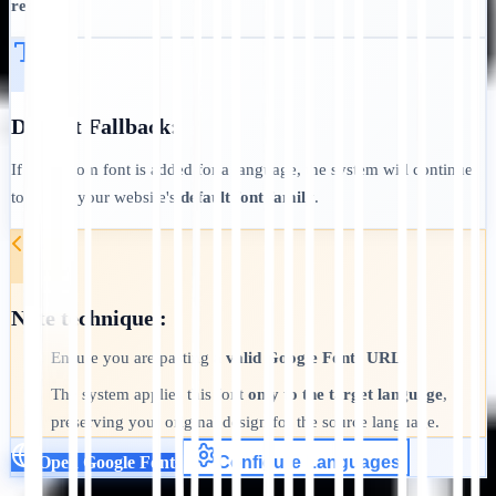
required
.
Default Fallback:
If no custom font is added for a language, the system will continue
to render your website's
default font family
.
Note technique :
Ensure you are pasting a
valid Google Fonts URL
.
•
The system applies this font
only to the target language
,
•
preserving your original design for the source language.
Open Google Fonts
Configure Languages