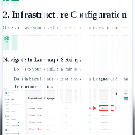
2. Infrastructure Configuration
Once you have your asset link, inject it into the translation engine.
Navigate to Language Settings:
Log in to your MultiLipi admin panel.
•
Dans la barre latérale gauche, cliquez sur
Langues
under the
•
Traductions
section.