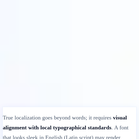
Solutions
Intégrations
Tarifs
Technologie
Ressources
Affilié
40%
Se connecter
Commencer
← Retour
ARTICLE D'AIDE
How to Use a Different Font on
Translated Versions
MultiLipi
•
Date invalide
•
10 minutes
lire
True localization goes beyond words; it requires
visual
alignment with local typographical standards
. A font
that looks sleek in English (Latin script) may render