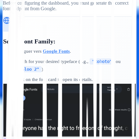
Before configuring the dashboard, you must generate the correct
font endpoint from Google.
Select Font Family:
Naviguer vers
Google Fonts
.
•
Search for your desired typeface (e.g.,
"Roboto"
ou
•
"Baloo 2"
).
Click on the font card to open its details.
•