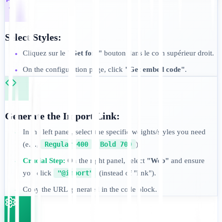
Select Styles:
Cliquez sur le
"Get font"
bouton dans le coin supérieur droit.
•
On the configuration page, click
"Get embed code"
.
•
Generate the Import Link:
In the left panel, select the specific weights/styles you need
•
(e.g.,
Regular 400
,
Bold 700
).
Crucial Step:
On the right panel, select
"Web"
and ensure
•
you click
"@import"
(instead of "link").
Copy the URL generated in the code block.
•