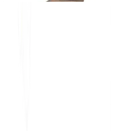
OUTILS GRATUITS
Outil de comptage de mots
Analyseur SEO par IA
Détecteur Hreflang
Créateur de LLMS.txt
Créateur de Schema.org
Voir tous les outils
SOLUTIONS
Pour l'e-commerce
Pour le gouvernement
Pour le Marketing
Pour les agences Web
INTÉGRATIONS
WordPress
Wix
Webflow
Shopify