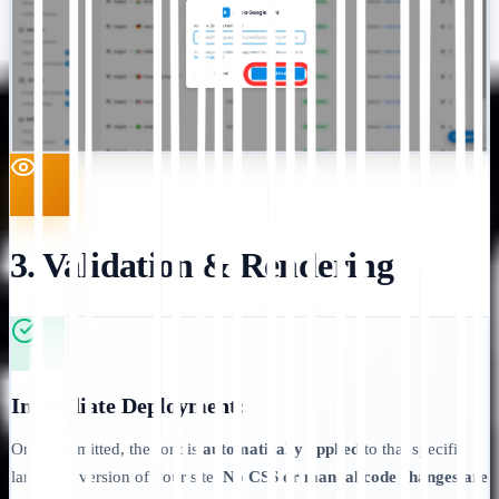
3. Validation & Rendering
Immediate Deployment:
Once submitted, the font is
automatically applied
to that specific
language version of your site.
No CSS or manual code changes are