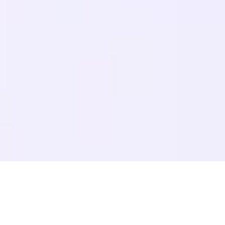
Guide AEO
Optimisation LLM
COMPARER
Alternative à Weglot
Alternative à GTranslate
Alternative WPML
Alternative TranslatePress
voir plus
Conditions d'utilisation
Politique de confidentialité
Politique de
remboursement
© 2026 MultiLipi – La solution complète pour la traduction de sites
Web alimentée par l'IA, le SEO multilingue et l'optimisation du moteur
génératif (GEO).