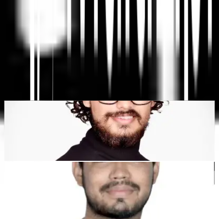
Plateforme de traduction de sites Web par IA, SEO
multilingue et Géo
"MultiLipi a été conçu pour vous faire gagner du temps, afin que
vous puissiez évoluer
mondialement
sans avoir à le faire
manuellement
localisation
."
Dewang Bhardwaj
Co-fondateur @MultiLipi
Kunal Singh Shekhawat
Co-fondateur @MultiLipi