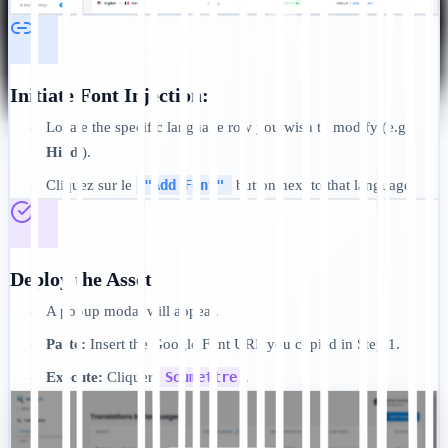
Initiate Font Injection:
Locate the specific language row you wish to modify (e.g.,
•
Hindi
).
Cliquez sur le
"Add Font"
button next to that language.
•
Deploy the Asset:
A popup modal will appear.
•
Paste:
Insert the Google Font URL you copied in Step 1.
•
Execute:
Cliquer
Soumettre
.
•