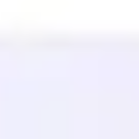
INTÉGRATIONS
WordPress
Wix
Webflow
Shopify
PLATEFORME
Tarifs
Technologie
Affilié (40%)
Langues disponibles
Centre d'aide
Contactez-nous
RESSOURCES
Blog
Glossaire
Études de cas
Traducteur gratuit
FAQ