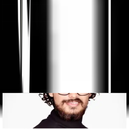
Plateforme de traduction de sites Web par IA, SEO
multilingue et Géo
"MultiLipi a été conçu pour vous faire gagner du temps, afin que
vous puissiez évoluer
mondialement
sans avoir à le faire
manuellement
localisation
."
Dewang Bhardwaj
Co-fondateur @MultiLipi