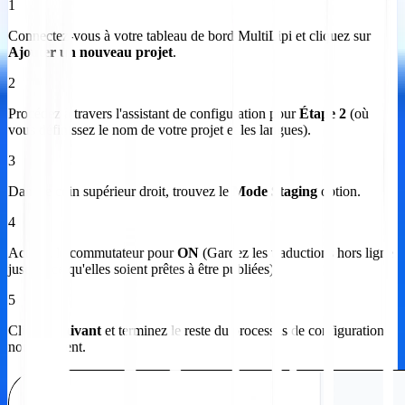
1
Connectez-vous à votre tableau de bord MultiLipi et cliquez sur
Ajouter un nouveau projet
.
2
Procédez à travers l'assistant de configuration pour
Étape 2
(où
vous définissez le nom de votre projet et les langues).
3
Dans le coin supérieur droit, trouvez le
Mode Staging
option.
4
Activez le commutateur pour
ON
(Gardez les traductions hors ligne
jusqu'à ce qu'elles soient prêtes à être publiées).
5
Cliquer
Suivant
et terminez le reste du processus de configuration
normalement.