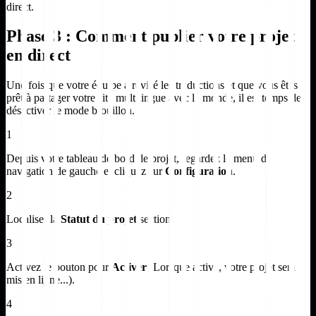
direct.
Phase 3 : Comment publier votre projet
en direct
Une fois que votre équipe a révisé les traductions et que vous êtes
prêt à partager votre site multilingue avec le monde, il est temps de
désactiver le mode brouillon.
1
Depuis votre tableau de bord de projet, regardez le menu de
navigation de gauche et cliquez sur
Configuration
.
2
Localiser la
Statut du projet
section.
3
Activez le bouton pour
Activer
(Lorsque activé, votre projet sera
mis en ligne...).
4