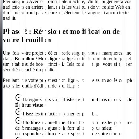
Remarque :
Avec ce commutateur activé, MultiLipi générera vos
traductions en arrière-plan, mais les visiteurs de votre site Web en
direct ne verront pas encore le sélecteur de langue ni aucun texte
traduit.
Phase 2 : Révision et modification de
votre brouillon
Une fois votre projet créé en mode staging, vous remarquerez une
claire
Brouillon / Hors ligne
badge à côté du nom de votre projet
sur le tableau de bord principal. Cela confirme que votre site est en
sécurité et caché du public.
Pendant que votre projet est hors ligne, vous avez un accès complet
à tous les outils d'édition de MultiLipi :
Naviguez vers votre
Liste des traductions
ou ouvrez le
Éditeur visuel
.
Lisez les traductions générées par l'IA.
Modifiez manuellement tout texte, corrigez les problèmes
de formatage ou ajustez la formulation pour mieux
correspondre au ton de voix spécifique de votre marque.