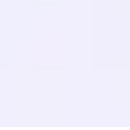
Migrations
APPRENDRE
SEO Multilingue
Guide GEO
Guide AEO
Optimisation LLM
COMPARER
Alternative à Weglot
Alternative à GTranslate
Alternative WPML
Alternative TranslatePress
voir plus
Conditions d'utilisation
Politique de confidentialité
Politique de
remboursement
© 2026 MultiLipi – La solution complète pour la traduction de sites
Web alimentée par l'IA, le SEO multilingue et l'optimisation du moteur
génératif (GEO).