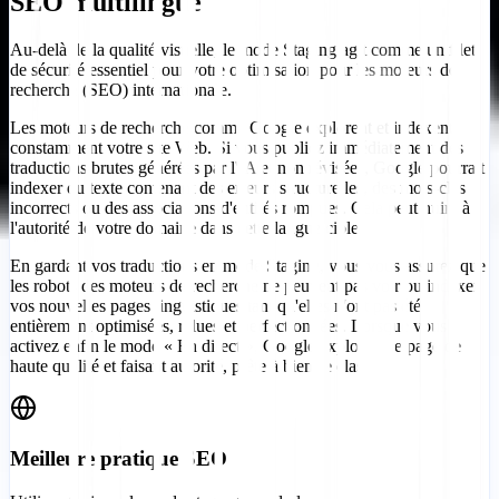
SEO multilingue
Au-delà de la qualité visuelle, le mode Staging agit comme un filet
de sécurité essentiel pour votre optimisation pour les moteurs de
recherche (SEO) internationale.
Les moteurs de recherche comme Google explorent et indexent
constamment votre site Web. Si vous publiez immédiatement des
traductions brutes générées par l'IA et non révisées, Google pourrait
indexer du texte contenant des erreurs structurelles, des mots-clés
incorrects ou des associations d'entités rompues. Cela peut nuire à
l'autorité de votre domaine dans cette langue cible.
En gardant vos traductions en mode Staging, vous vous assurez que
les robots des moteurs de recherche ne peuvent pas voir ou indexer
vos nouvelles pages linguistiques tant qu'elles n'ont pas été
entièrement optimisées, relues et perfectionnées. Lorsque vous
activez enfin le mode « En direct », Google explore une page de
haute qualité et faisant autorité, prête à bien se classer.
Meilleure pratique SEO