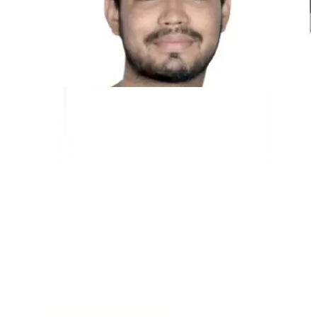
Kunal Singh Shekhawat
Co-fondateur @MultiLipi
OUTILS GRATUITS
Outil de comptage de mots
Analyseur SEO par IA
Détecteur Hreflang
Créateur de LLMS.txt
Créateur de Schema.org
Voir tous les outils
SOLUTIONS
Pour l'e-commerce
Pour le gouvernement
Pour le Marketing
Pour les agences Web