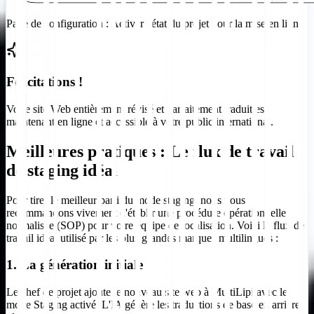
Page de configuration : Activer l'état du projet pour la mise en ligne
Félicitations !
Votre site Web entièrement révisé et parfaitement traduit est
maintenant en ligne et accessible à votre public international.
Meilleures pratiques : Le flux de travail
de staging idéal
Pour tirer le meilleur parti du mode staging, nous vous
recommandons vivement d'établir une procédure opérationnelle
normalisée (SOP) pour votre équipe de localisation. Voici le flux de
travail idéal utilisé par les plus grandes marques multilingues :
1. La génération initiale
Le chef de projet ajoute le nouveau site web à MultiLipi avec le
mode Staging activé. L'IA génère les traductions de base en arrière-