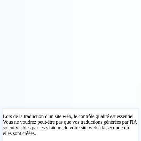
Solutions
Intégrations
Tarifs
Technologie
Ressources
Affilié
40%
Se connecter
Commencer
← Retour
ARTICLE D'AIDE
Comment utiliser le mode Brouillon pour
réviser les traductions avant de publier
MultiLipi
•
Date invalide
•
5 Min
lire
Lors de la traduction d'un site web, le contrôle qualité est essentiel.
Vous ne voudrez peut-être pas que vos traductions générées par l'IA
soient visibles par les visiteurs de votre site web à la seconde où
elles sont créées.