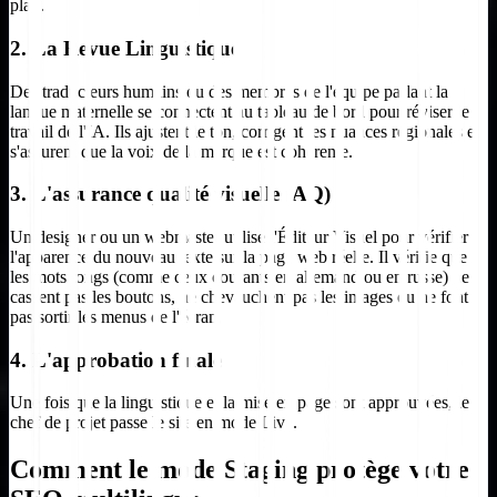
plan.
2. La Revue Linguistique
Des traducteurs humains ou des membres de l'équipe parlant la
langue maternelle se connectent au tableau de bord pour réviser le
travail de l'IA. Ils ajustent le ton, corrigent les nuances régionales et
s'assurent que la voix de la marque est cohérente.
3. L'assurance qualité visuelle (AQ)
Un designer ou un webmaster utilise l'Éditeur Visuel pour vérifier
l'apparence du nouveau texte sur la page web réelle. Il vérifie que
les mots longs (comme ceux courants en allemand ou en russe) ne
cassent pas les boutons, ne chevauchent pas les images ou ne font
pas sortir les menus de l'écran.
4. L'approbation finale
Une fois que la linguistique et la mise en page sont approuvées, le
chef de projet passe le site en mode Live.
Comment le mode Staging protège votre