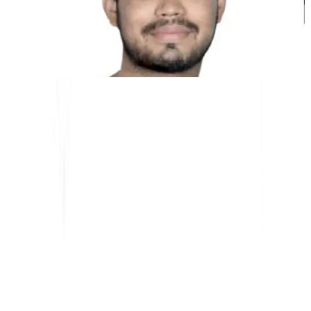
Kunal Singh Shekhawat
Co-fondateur @MultiLipi
OUTILS GRATUITS
Outil de comptage de mots
Analyseur SEO par IA
Détecteur Hreflang
Créateur de LLMS.txt
Créateur de Schema.org
Voir tous les outils
SOLUTIONS
Pour l'e-commerce
Pour le gouvernement
Pour le Marketing
Pour les agences Web
INTÉGRATIONS