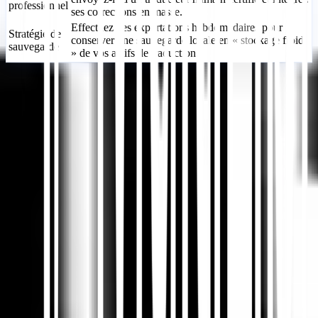
professionnel
ses corrections en masse.
Effectuez des exportations hebdomadaires pour
Stratégie de
conserver une sauvegarde locale en « stockage froid
sauvegarde
» de vos actifs de traduction.
Commencer
Contacter le support
Dans cet article
Résumer dans ChatGPT
Partager