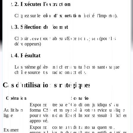
2. Exécuter l'extraction
Cliquez sur le
Icône d'exportation
(à côté d'Importer).
3. Sélection du format
Choisir
(pour tableurs/Excel) ou
(pour les
.csv
.json
développeurs).
4. Résultat
Le système génère un fichier structuré contenant chaque
chaîne source et sa traduction actuelle.
Cas d'utilisation stratégiques
Opération
Scénario
Exportez votre page "Conditions juridiques" au
Audit hors
format CSV et envoyez-la à votre service juridique
ligne
pour révision dans Excel. Importez ensuite le fichier
approuvé.
Exportez le contenu traduit automatiquement,
Examen
envoyez-le à un traducteur humain certifié et intégrez