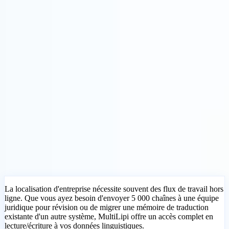
Solutions
Intégrations
Tarifs
Technologie
Ressources
Affilié
40%
Se connecter
Commencer
← Retour
ARTICLE D'AIDE
Puis-je importer/exporter mes
traductions dans MultiLipi ?
MultiLipi
•
Date invalide
•
5 minutes
lire
La localisation d'entreprise nécessite souvent des flux de travail hors
ligne. Que vous ayez besoin d'envoyer 5 000 chaînes à une équipe
juridique pour révision ou de migrer une mémoire de traduction
existante d'un autre système, MultiLipi offre un accès complet en
lecture/écriture à vos données linguistiques.