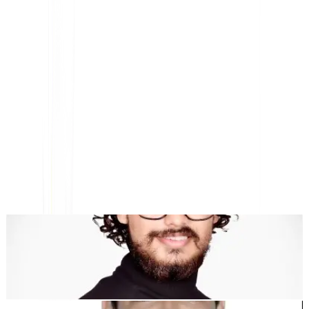
Plateforme de traduction de sites Web par IA, SEO
multilingue et Géo
"MultiLipi a été conçu pour vous faire gagner du temps, afin que
vous puissiez évoluer
mondialement
sans avoir à le faire
manuellement
localisation
."
Dewang Bhardwaj
Co-fondateur @MultiLipi