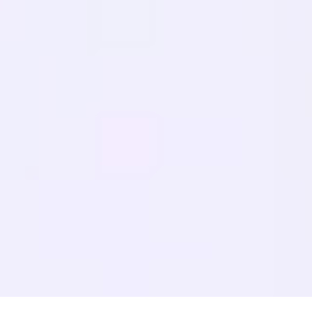
Migrations
APPRENDRE
SEO Multilingue
Guide GEO
Guide AEO
Optimisation LLM
COMPARER
Alternative à Weglot
Alternative à GTranslate
Alternative WPML
Alternative TranslatePress
voir plus
Conditions d'utilisation
Politique de confidentialité
Politique de
remboursement
© 2026 MultiLipi – La solution complète pour la traduction de sites
Web alimentée par l'IA, le SEO multilingue et l'optimisation du moteur
génératif (GEO).