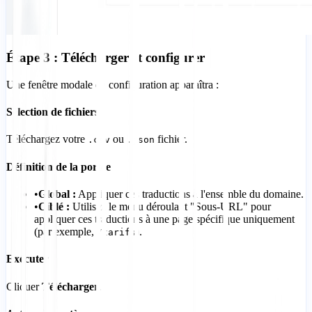
Étape 3 : Télécharger et configurer
Une fenêtre modale de configuration apparaîtra :
Sélection de fichiers
Téléchargez votre
ou
fichier.
.csv
.json
Définition de la portée
•
Global :
Appliquer ces traductions à l'ensemble du domaine.
•
Ciblé :
Utilisez le menu déroulant "Sous-URL" pour
appliquer ces traductions à une page spécifique uniquement
(par exemple,
).
/tarifs
Exécuter
Cliquer
Télécharger
.