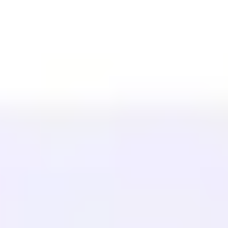
WordPress
Wix
Webflow
Shopify
PLATEFORME
Tarifs
Technologie
Affilié (40%)
Langues disponibles
Centre d'aide
Contactez-nous
RESSOURCES
Blog
Glossaire
Études de cas
Traducteur gratuit
FAQ