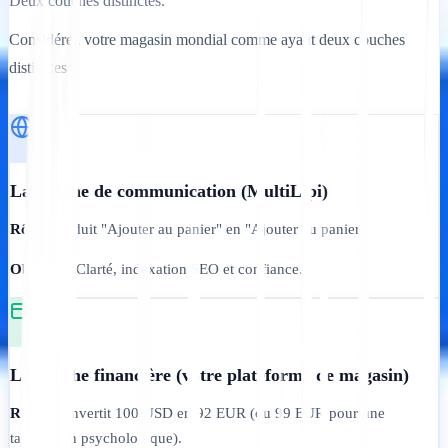
Deux couches distinctes.
Considérez votre magasin mondial comme ayant deux couches
distinctes :
La couche de communication (MultiLipi)
Rôle :
Traduit "Ajouter au panier" en "Ajouter au panier."
Objectif :
Clarté, indexation SEO et confiance.
La couche financière (votre plateforme de magasin)
Rôle :
Convertit 100 USD en 92 EUR (ou 99 EUR pour une
tarification psychologique).