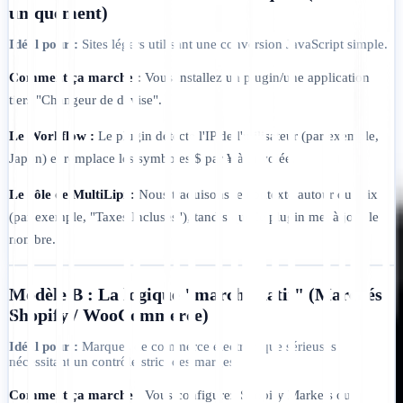
uniquement)
Idéal pour :
Sites légers utilisant une conversion JavaScript simple.
Comment ça marche :
Vous installez un plugin/une application
tiers "Changeur de devise".
Le Workflow :
Le plugin détecte l'IP de l'utilisateur (par exemple,
Japon) et remplace les symboles $ par ¥ à la volée.
Le rôle de MultiLipi :
Nous traduisons le contexte autour du prix
(par exemple, "Taxes Incluses"), tandis que le plugin met à jour le
nombre.
Modèle B : La logique "marché natif" (Marchés
Shopify / WooCommerce)
Idéal pour :
Marques de commerce électronique sérieuses
nécessitant un contrôle strict des marges.
Comment ça marche :
Vous configurez Shopify Markets ou