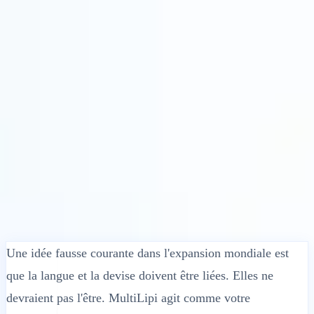
Solutions
Intégrations
Tarifs
Technologie
Ressources
Affilié
40%
Se connecter
Commencer
← Retour
ARTICLE D'AIDE
Comment MultiLipi gère-t-il les prix et
les devises ?
MultiLipi
•
Date invalide
•
5 minutes
lire
Une idée fausse courante dans l'expansion mondiale est
que la langue et la devise doivent être liées. Elles ne
devraient pas l'être. MultiLipi agit comme votre