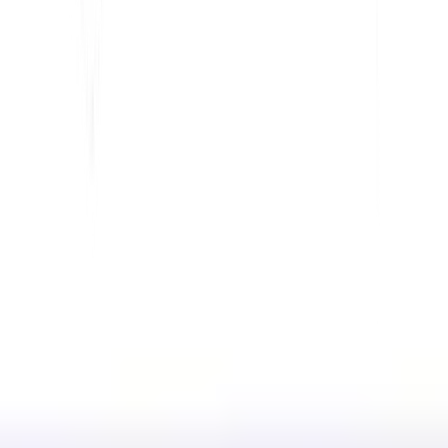
Pour le Marketing
Pour les agences Web
INTÉGRATIONS
WordPress
Wix
Webflow
Shopify
PLATEFORME
Tarifs
Technologie
Affilié (40%)
Langues disponibles
Centre d'aide
Contactez-nous
RESSOURCES
Blog