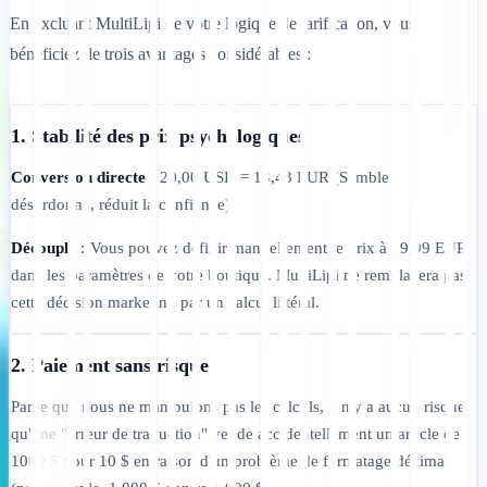
En excluant MultiLipi de votre logique de tarification, vous
bénéficiez de trois avantages considérables :
1. Stabilité des prix psychologiques
Conversion directe :
20,00 USD = 18,43 EUR (Semble
désordonné, réduit la confiance).
Découplé :
Vous pouvez définir manuellement le prix à 19,99 EUR
dans les paramètres de votre boutique. MultiLipi ne remplacera pas
cette décision marketing par un calcul littéral.
2. Paiement sans risque
Parce que nous ne manipulons pas les calculs, il n'y a aucun risque
qu'une "erreur de traduction" vende accidentellement un article de
1000 $ pour 10 $ en raison d'un problème de formatage décimal