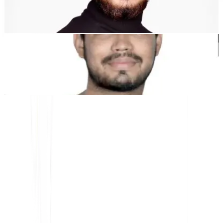
Dewang Bhardwaj
Co-fondateur @MultiLipi
Kunal Singh Shekhawat
Co-fondateur @MultiLipi
OUTILS GRATUITS
Outil de comptage de mots
Analyseur SEO par IA
Détecteur Hreflang
Créateur de LLMS.txt
Créateur de Schema.org
Voir tous les outils
SOLUTIONS
Pour l'e-commerce
Pour le gouvernement