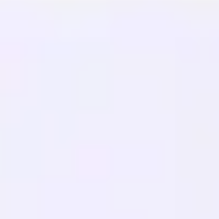
Glossaire
Études de cas
Traducteur gratuit
FAQ
Migrations
APPRENDRE
SEO Multilingue
Guide GEO
Guide AEO
Optimisation LLM
COMPARER
Alternative à Weglot
Alternative à GTranslate
Alternative WPML
Alternative TranslatePress
voir plus
Conditions d'utilisation
Politique de confidentialité
Politique de
remboursement