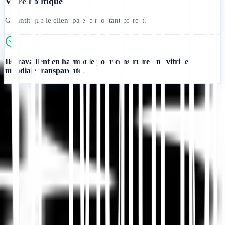
Votre boutique
Garantit que le client paie le montant correct.
Ils travaillent en harmonie pour construire une vitrine
mondiale transparente.
Commencer
Contacter le support
Dans cet article
Résumer dans ChatGPT
Partager