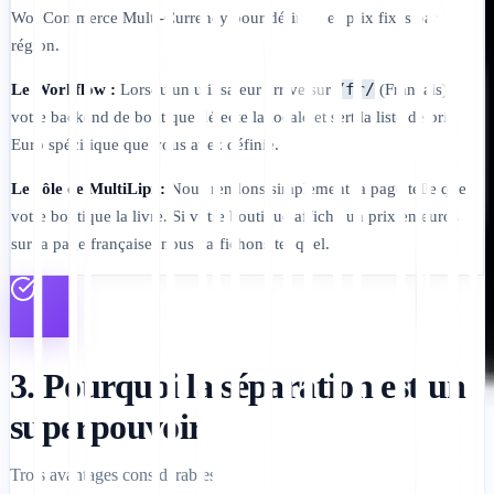
WooCommerce Multi-Currency pour définir des prix fixes par
région.
/fr/
Le Workflow :
Lorsqu'un utilisateur arrive sur
(Français),
votre backend de boutique détecte la locale et sert la liste de prix
Euro spécifique que vous avez définie.
Le rôle de MultiLipi :
Nous rendons simplement la page telle que
votre boutique la livre. Si votre boutique affiche un prix en euros
sur la page française, nous l'affichons tel quel.
3. Pourquoi la séparation est un
superpouvoir
Trois avantages considérables.