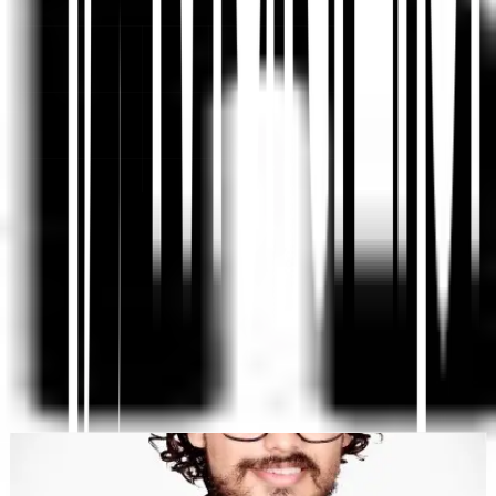
Plateforme de traduction de sites Web par IA, SEO
multilingue et Géo
"MultiLipi a été conçu pour vous faire gagner du temps, afin que
vous puissiez évoluer
mondialement
sans avoir à le faire
manuellement
localisation
."