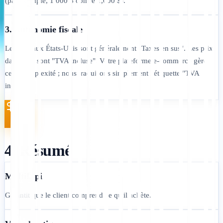
(par exemple, 1 000 $ contre 1,000 $).
3. Autonomie fiscale
Les prix aux États-Unis sont généralement "Taxes en sus". Les prix
dans l'UE sont "TVA incluse". Votre plateforme e-commerce gère
cette complexité ; nous traduisons simplement l'étiquette "TVA
incluse".
4. Résumé
MultiLipi
Garantit que le client comprend ce qu'il achète.