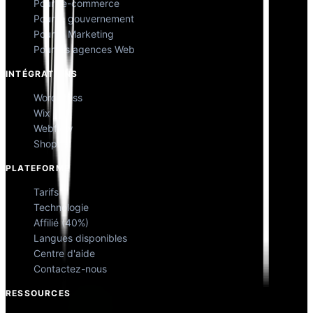
Pour l'e-commerce
Pour le gouvernement
Pour le Marketing
Pour les agences Web
INTÉGRATIONS
WordPress
Wix
Webflow
Shopify
PLATEFORME
Tarifs
Technologie
Affilié (40%)
Langues disponibles
Centre d'aide
Contactez-nous
RESSOURCES