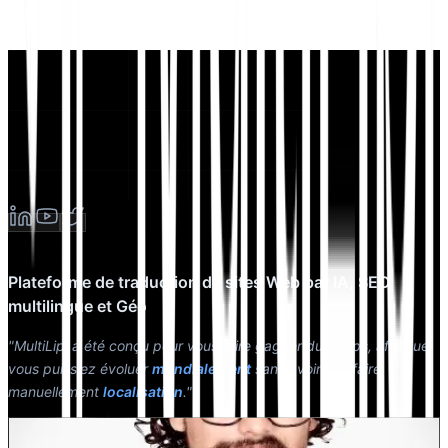
Plateforme de traduction de sites Web par IA, SEO
multilingue et Géo
"MultiLipi a été conçu pour vous faire gagner du temps, afin que
vous puissiez évoluer
mondialement
sans avoir à le faire
manuellement
localisation
."