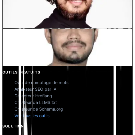
Dewang Bhardwaj
Co-fondateur @MultiLipi
Kunal Singh Shekhawat
Co-fondateur @MultiLipi
OUTILS GRATUITS
Outil de comptage de mots
Analyseur SEO par IA
Détecteur Hreflang
Créateur de LLMS.txt
Créateur de Schema.org
Voir tous les outils
SOLUTIONS