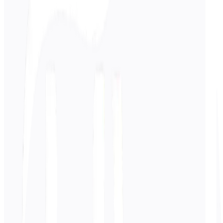
Entrer
Hindi
texte
0
/ 5 000 caractères
Français
la traduction
La traduction apparaîtra ici...