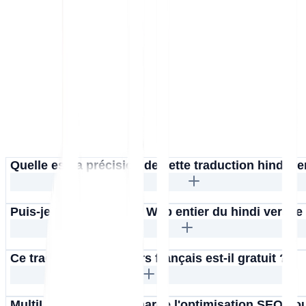
Quelle est la précision de cette traduction hindi ve
Puis-je traduire un site Web entier du hindi vers le
Ce traducteur hindi vers français est-il gratuit ?
MultiLipi prend-il en charge l'optimisation SEO pou