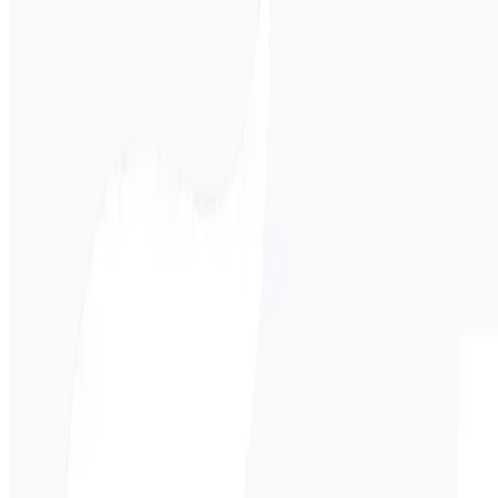
Langue source
Hindi
Langue cible
Français
Affaires
Technique
Académique
Conversationnel
Légal