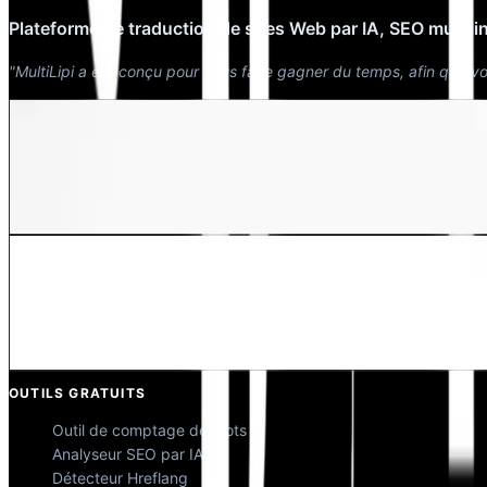
Plateforme de traduction de sites Web par IA, SEO multil
"MultiLipi a été conçu pour vous faire gagner du temps, afin que v
Dewang Bhardwaj
Co-fondateur @MultiLipi
Kunal Singh Shekhawat
Co-fondateur @MultiLipi
OUTILS GRATUITS
Outil de comptage de mots
Analyseur SEO par IA
Détecteur Hreflang