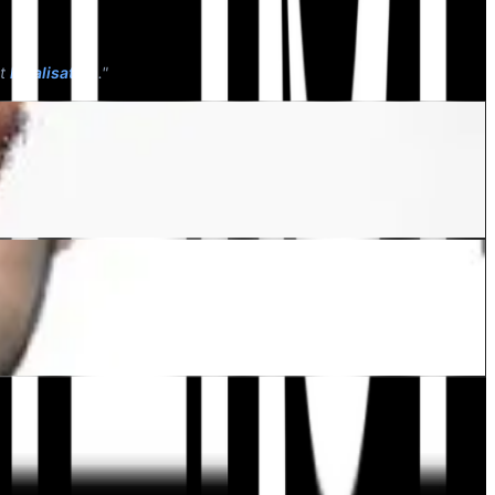
nt
localisation
."