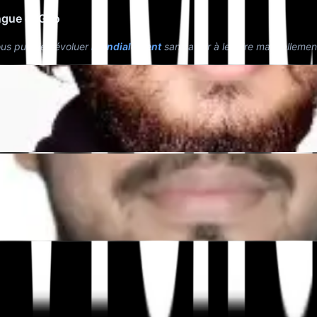
ingue et Géo
ous puissiez évoluer
mondialement
sans avoir à le faire manuelleme