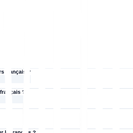
rs français ?
 français ?
r le français ?