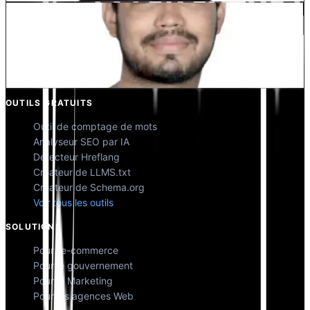
Kunal Singh Shekhawat
Co-fondateur @MultiLipi
OUTILS GRATUITS
Outil de comptage de mots
Analyseur SEO par IA
Détecteur Hreflang
Créateur de LLMS.txt
Créateur de Schema.org
Voir tous les outils
SOLUTIONS
Pour l'e-commerce
Pour le gouvernement
Pour le Marketing
Pour les agences Web