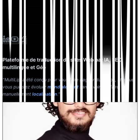
Plateforme de traduction de sites Web par IA, SEO
multilingue et Géo
"MultiLipi a été conçu pour vous faire gagner du temps, afin que
vous puissiez évoluer
mondialement
sans avoir à le faire
manuellement
localisation
."
Dewang Bhardwaj
Co-fondateur @MultiLipi