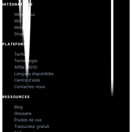
INTÉGRATIONS
WordPress
Wix
Webflow
Shopify
PLATEFORME
Tarifs
Technologie
Affilié (40%)
Langues disponibles
Centre d'aide
Contactez-nous
RESSOURCES
Blog
Glossaire
Études de cas
Traducteur gratuit