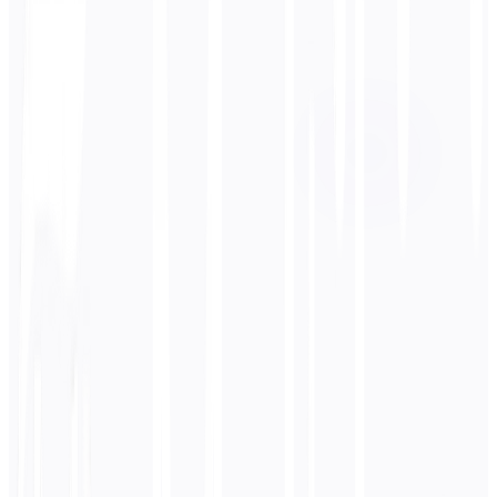
Langue cible
Allemand
Affaires
Technique
Académique
Conversationnel
Légal
Entrer
Hindi
texte
0
/ 5 000 caractères