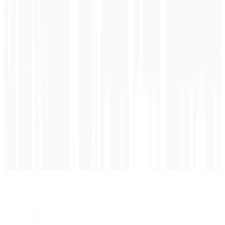
0
/ 5 000 caractères
Français
la traduction
La traduction apparaîtra ici...