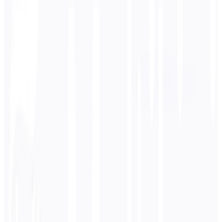
Langue cible
Français
Affaires
Technique
Académique
Conversationnel
Légal
Entrer
Japonais
texte