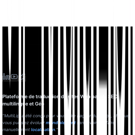
Plateforme de traduction de sites Web par IA, SEO
multilingue et Géo
"MultiLipi a été conçu pour vous faire gagner du temps, afin que
vous puissiez évoluer
mondialement
sans avoir à le faire
manuellement
localisation
."