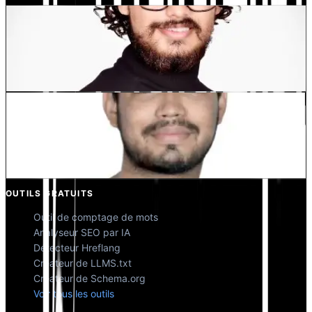
Dewang Bhardwaj
Co-fondateur @MultiLipi
Kunal Singh Shekhawat
Co-fondateur @MultiLipi
OUTILS GRATUITS
Outil de comptage de mots
Analyseur SEO par IA
Détecteur Hreflang
Créateur de LLMS.txt
Créateur de Schema.org
Voir tous les outils