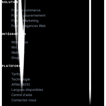
SOLUTIONS
Pour l'e-commerce
Pour le gouvernement
Pour le Marketing
Pour les agences Web
INTÉGRATIONS
WordPress
Wix
Webflow
Shopify
PLATEFORME
Tarifs
Technologie
Affilié (40%)
Langues disponibles
Centre d'aide
Contactez-nous