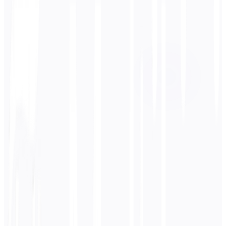
Langue cible
Hindi
Affaires
Technique
Académique
Conversationnel
Légal
Entrer
Japonais
texte