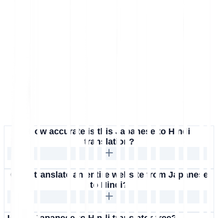
How accurate is this Japanese to Hindi
translation?
Can I translate an entire website from Japanese
to Hindi?