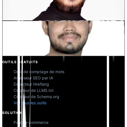
Dewang Bhardwaj
Co-fondateur @MultiLipi
Kunal Singh Shekhawat
Co-fondateur @MultiLipi
OUTILS GRATUITS
Outil de comptage de mots
Analyseur SEO par IA
Détecteur Hreflang
Créateur de LLMS.txt
Créateur de Schema.org
Voir tous les outils
SOLUTIONS
Pour l'e-commerce