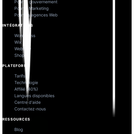
Pour le gouvernement
Pour le Marketing
Pour les agences Web
INTÉGRATIONS
WordPress
Wix
Webflow
Shopify
PLATEFORME
Tarifs
Technologie
Affilié (40%)
Langues disponibles
Centre d'aide
Contactez-nous
RESSOURCES
Blog