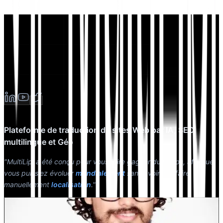
Plateforme de traduction de sites Web par IA, SEO
multilingue et Géo
"MultiLipi a été conçu pour vous faire gagner du temps, afin que
vous puissiez évoluer
mondialement
sans avoir à le faire
manuellement
localisation
."