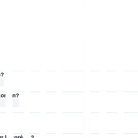
n?
 Korean?
ur le coréen ?