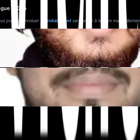
ingue et Géo
ous puissiez évoluer
mondialement
sans avoir à le faire manuelleme