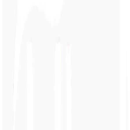
Entrer
Espagnol
texte
0
/ 5 000 caractères
Coréen
la traduction
La traduction apparaîtra ici...