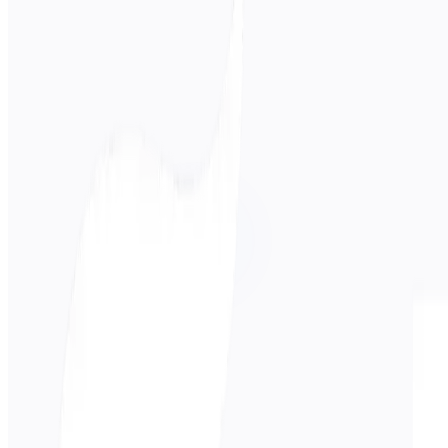
Langue source
Espagnol
Langue cible
Coréen
Affaires
Technique
Académique
Conversationnel
Légal