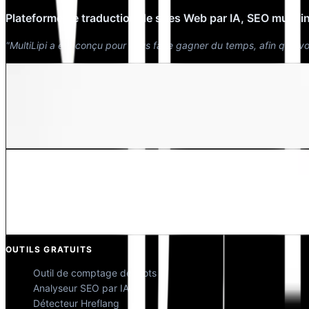
Plateforme de traduction de sites Web par IA, SEO multil
"MultiLipi a été conçu pour vous faire gagner du temps, afin que v
Dewang Bhardwaj
Co-fondateur @MultiLipi
Kunal Singh Shekhawat
Co-fondateur @MultiLipi
OUTILS GRATUITS
Outil de comptage de mots
Analyseur SEO par IA
Détecteur Hreflang