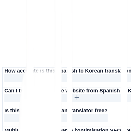
How accurate is this Spanish to Korean translatio
Can I translate an entire website from Spanish to
Is this Spanish to Korean translator free?
MultiLipi prend-il en charge l'optimisation SEO po