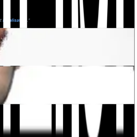
nt
localisation
."