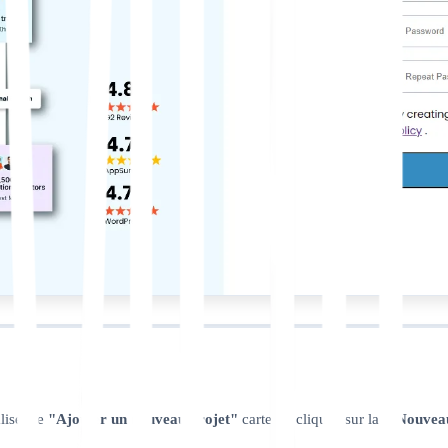
lisez le
"Ajouter un nouveau projet"
carte ou cliquez sur la
+ Nouvea