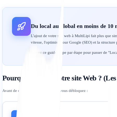
Du local au global en moins de 10 
L'ajout de votre site web à MultiLipi fait plus que si
vitesse, l'optimise pour Google (SEO) et la structure
Suivez ce guide étape par étape pour passer de "Loc
Pourquoi ajouter votre site Web ? (Le
Avant de commencer, voici ce que vous débloquez :