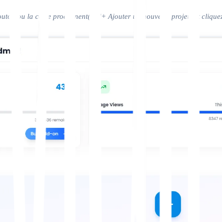
outon ou la carte proéminent(e) "+ Ajouter un nouveau projet" et clique