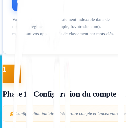
SEO mondial
Votre site deviendra immédiatement indexable dans de
nouvelles régions (par exemple, fr.votresite.com),
multipliant vos opportunités de classement par mots-clés.
1
Phase 1 : Configuration du compte et in
Configuration initiale : Créez votre compte et lancez votre prem