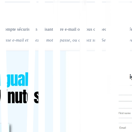
 compte sécurisé en utilisant votre e-mail ou vous connecter instantan
 adresse e-mail et créez un mot de passe, ou cliquez sur "Se connecter a